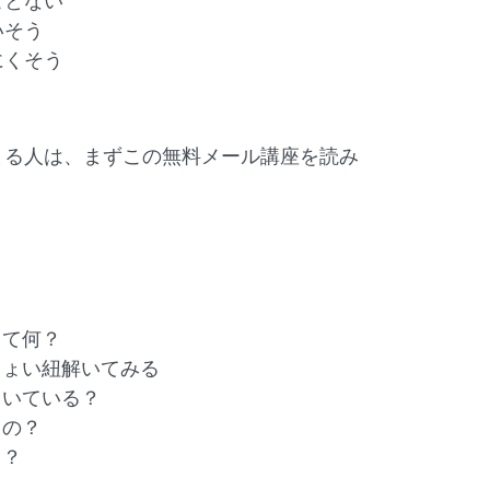
ことない
いそう
にくそう
まる人は、まずこの無料メール講座を読み
って何？
をちょい紐解いてみる
に向いている？
るの？
ス？